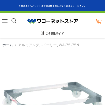
カゴ台車からパレットまで物流機器のことならおまかせください。
カ
ー
メ
ト
ニ
を
ュ
ご利用ガイド
見
ー
る
ホーム
アルミアングルドーリー_WA-75-75N