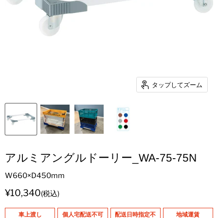
タップしてズーム
アルミアングルドーリー_WA-75-75N
W660×D450mm
現在の価格
¥10,340
(税込)
車上渡し
個人宅配送不可
配送日時指定不
地域運賃