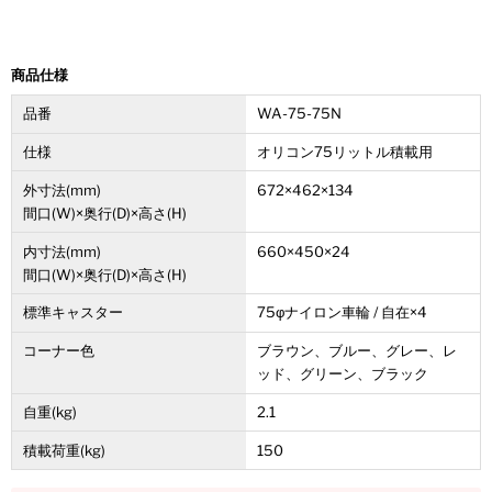
■注文内容確定後4～5日以内に発送
※注文個数によりお届け日が変わることがあります。
商品仕様
■運賃無料
品番
WA-75-75N
※ただし、北海道、沖縄県、離島は別途運賃
（地域運賃）
がか
仕様
オリコン75リットル積載用
かります。
運賃につきましては、
お問い合わせフォーム
より、お問い合
外寸法(mm)
672×462×134
わせください。
間口(W)×奥行(D)×高さ(H)
内寸法(mm)
660×450×24
■領収書発行可能
間口(W)×奥行(D)×高さ(H)
ご購入時の注文メモにその旨をご記入下さい。
標準キャスター
75φナイロン車輪 / 自在×4
コーナー色
ブラウン、ブルー、グレー、レ
ッド、グリーン、ブラック
自重(kg)
2.1
積載荷重(kg)
150