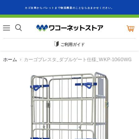
カゴ台車からパレットまで物流機器のことならおまかせください。
カ
ー
メ
ト
ニ
を
ュ
ご利用ガイド
見
ー
る
ホーム
カーゴプレスタ_ダブルゲート仕様_WKP-1060WG