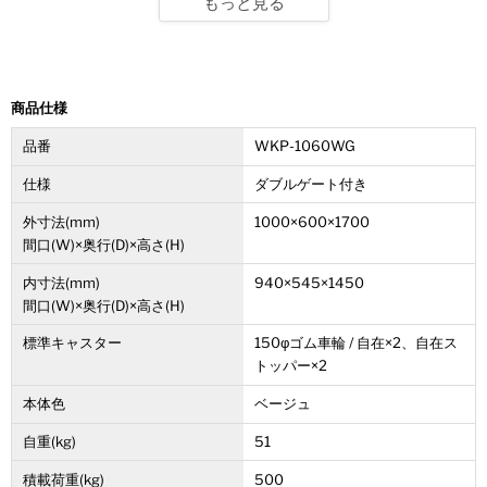
もっと見る
■注文内容確定後3日以内に発送
※注文個数によりお届け日が変わることがあります。
■運賃無料
商品仕様
※ただし、北海道、沖縄県、離島は別途運賃
（地域運賃）
がか
品番
WKP-1060WG
かります。
運賃につきましては、
お問い合わせフォーム
より、お問い合
仕様
ダブルゲート付き
わせください。
外寸法(mm)
1000×600×1700
間口(W)×奥行(D)×高さ(H)
■領収書発行可能
内寸法(mm)
940×545×1450
ご購入時の注文メモにその旨をご記入下さい。
間口(W)×奥行(D)×高さ(H)
【商品特長】
標準キャスター
150φゴム車輪 / 自在×2、自在ス
トッパー×2
床板にワンタッチロックシステム採用 【特許 第3481849号】
本体色
ベージュ
セッティング・収納時は、ワンタッチで底板をフレームに自動
自重(kg)
51
ロック。片手でも簡単に組み立てをおこなえます。床板プラス
チックタイプは軽量ですので、女性でもお手軽にお使いいただ
積載荷重(kg)
500