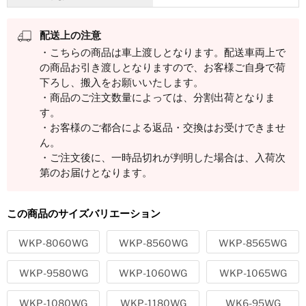
けます。
配送上の注意
・こちらの商品は車上渡しとなります。配送車両上で
の商品お引き渡しとなりますので、お客様ご自身で荷
下ろし、搬入をお願いいたします。
・商品のご注文数量によっては、分割出荷となりま
す。
・お客様のご都合による返品・交換はお受けできませ
ん。
・ご注文後に、一時品切れが判明した場合は、入荷次
第のお届けとなります。
この商品のサイズバリエーション
静かさが決め手
WKP-8060WG
WKP-8560WG
WKP-8565WG
サイドパネル回転部に消音効果を高める樹脂製イエローキャッ
WKP-9580WG
WKP-1060WG
WKP-1065WG
プを標準装備。作業中の騒音を大幅に低減します。
WKP-1080WG
WKP-1180WG
WK6-95WG
錆に強いダブルコーティングが美観と強度を保持します