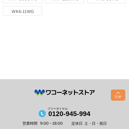
カーゴプレスタは、「カチオン電着塗装 + TGIC粉体塗装」のダ
WK6-11WG
ブルコーティングを採用。TGIC粉体塗装は、野外使用時の光沢
劣化がほとんど発生せず、メラニン焼付け塗装の約10倍の強度
があります。
フリーダイヤル
0120-945-994
営業時間
9:00 ~ 18:00
定休日
土・日・祝日