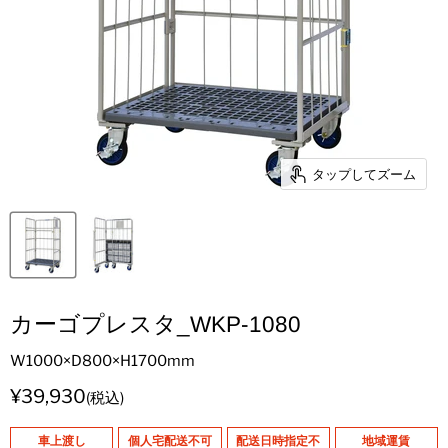
タップしてズーム
カーゴプレスタ_WKP-1080
W1000×D800×H1700mm
現在の価格
¥39,930
(税込)
車上渡し
個人宅配送不可
配送日時指定不
地域運賃