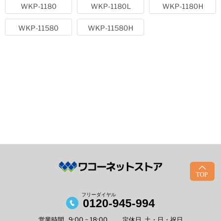
WKP-1180
WKP-1180L
WKP-1180H
WKP-11580
WKP-11580H
・錆に強いダブルコーティングが美観と強度を保持します
カーゴプレスタは、「カチオン電着塗装 + TGIC粉体塗装」のダ
ブルコーティングを採用。TGIC粉体塗装は、野外使用時の光沢
劣化がほとんど発生せず、メラニン焼付け塗装の約10倍の強度
があります。
フリーダイヤル
0120-945-994
営業時間
9:00 ~ 18:00
定休日
土・日・祝日