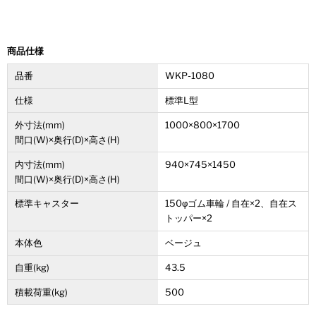
※注文個数によりお届け日が変わることがあります。
■運賃無料
商品仕様
※ただし、北海道、沖縄県、離島は別途運賃
（地域運賃）
がか
かります。
品番
WKP-1080
運賃につきましては、
お問い合わせフォーム
より、お問い合
仕様
標準L型
わせください。
外寸法(mm)
1000×800×1700
■領収書発行可能
間口(W)×奥行(D)×高さ(H)
ご購入時の注文メモにその旨をご記入下さい。
内寸法(mm)
940×745×1450
間口(W)×奥行(D)×高さ(H)
【商品特長】
標準キャスター
150φゴム車輪 / 自在×2、自在ス
トッパー×2
・床板にワンタッチロックシステム採用 【特許 第3481849
号】
本体色
ベージュ
自重(kg)
43.5
セッティング・収納時は、ワンタッチで底板をフレームに自動
ロック。片手でも簡単に組み立てをおこなえます。床板プラス
積載荷重(kg)
500
チックタイプは軽量ですので、女性でもお手軽にお使いいただ