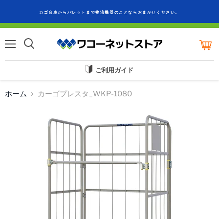
カゴ台車からパレットまで物流機器のことならおまかせください。
カ
ー
メ
ト
ニ
を
ュ
ご利用ガイド
見
ー
る
ホーム
カーゴプレスタ_WKP-1080